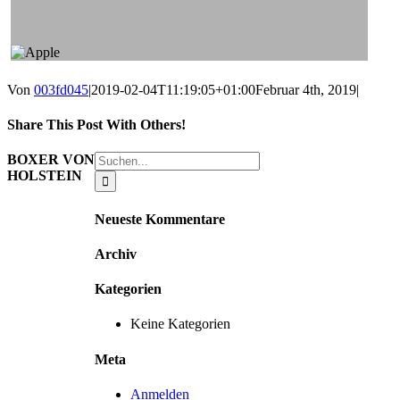
Von
003fd045
|
2019-02-04T11:19:05+01:00
Februar 4th, 2019
|
Share This Post With Others!
Facebook
X
LinkedIn
WhatsApp
Pinterest
E-
Suche
BOXER VON
Mail
nach:
HOLSTEIN
Neueste Kommentare
Archiv
Kategorien
Keine Kategorien
Meta
Anmelden