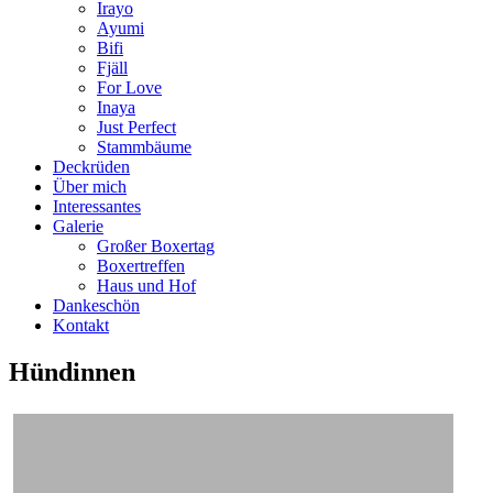
Irayo
Ayumi
Bifi
Fjäll
For Love
Inaya
Just Perfect
Stammbäume
Deckrüden
Über mich
Interessantes
Galerie
Großer Boxertag
Boxertreffen
Haus und Hof
Dankeschön
Kontakt
Hündinnen