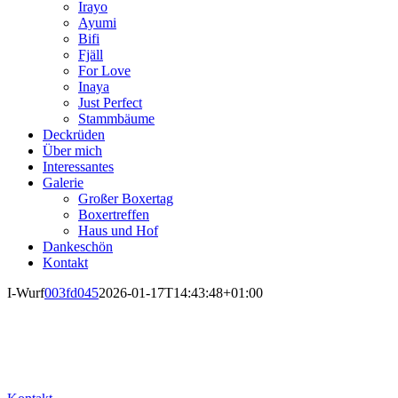
Irayo
Ayumi
Bifi
Fjäll
For Love
Inaya
Just Perfect
Stammbäume
Deckrüden
Über mich
Interessantes
Galerie
Großer Boxertag
Boxertreffen
Haus und Hof
Dankeschön
Kontakt
I-Wurf
003fd045
2026-01-17T14:43:48+01:00
Boxer von Holstein
Würfe und Wurfankündigungen