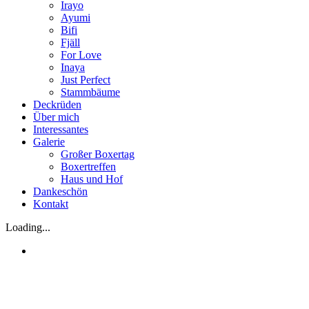
Irayo
Ayumi
Bifi
Fjäll
For Love
Inaya
Just Perfect
Stammbäume
Deckrüden
Über mich
Interessantes
Galerie
Großer Boxertag
Boxertreffen
Haus und Hof
Dankeschön
Kontakt
Loading...